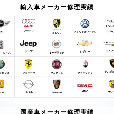
輸入車メーカー修理実績
アウディ
ジャ
INI
フォルクスワーゲン
ポルシェ
ジープ
クライ
シボレー
キャデラック
ス・ロイス
ランボ
フェラーリ
マセラッティ
ァロメオ
フィアット
GMC
オペル
アバ
ノー
ローバー
国産車メーカー修理実績