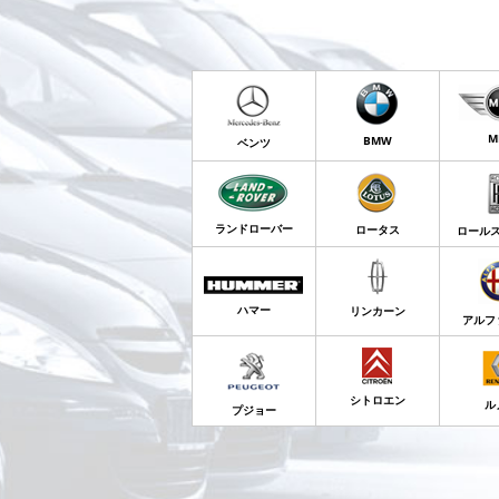
M
BMW
ベンツ
ランドローバー
ロータス
ロール
ハマー
リンカーン
アルフ
シトロエン
ル
プジョー