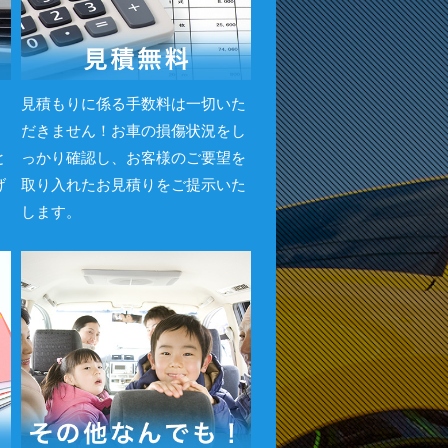
・
見積もりに係る手数料は一切いた
。
だきません！お車の損傷状況をし
と
っかり確認し、お客様のご要望を
げ
取り入れたお見積りをご提示いた
します。