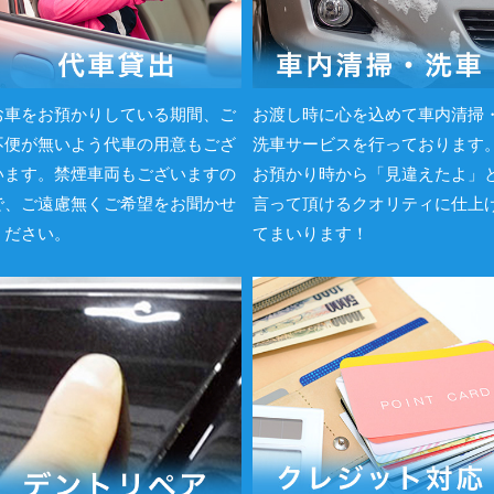
お車をお預かりしている期間、ご
お渡し時に心を込めて車内清掃
不便が無いよう代車の用意もござ
洗車サービスを行っております
います。禁煙車両もございますの
お預かり時から「見違えたよ」
で、ご遠慮無くご希望をお聞かせ
言って頂けるクオリティに仕上
ください。
てまいります！