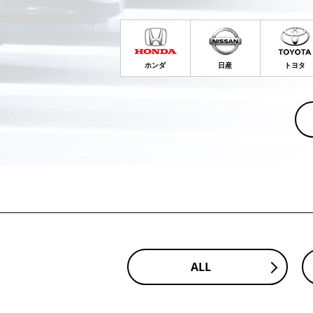
ホンダ
日産
トヨタ
ALL