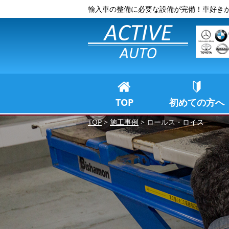
輸入車の整備に必要な設備が完備！車好き
TOP
初めての方へ
TOP
>
施工事例
>
ロールス・ロイス