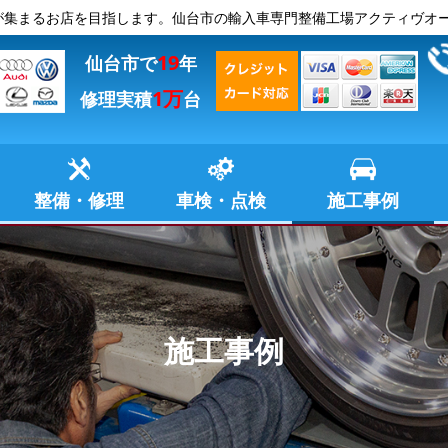
が集まるお店を目指します。仙台市の輸入車専門整備工場アクティヴオ
19
仙台市で
年
1万
修理実積
台
整備・修理
車検・点検
施工事例
施工事例