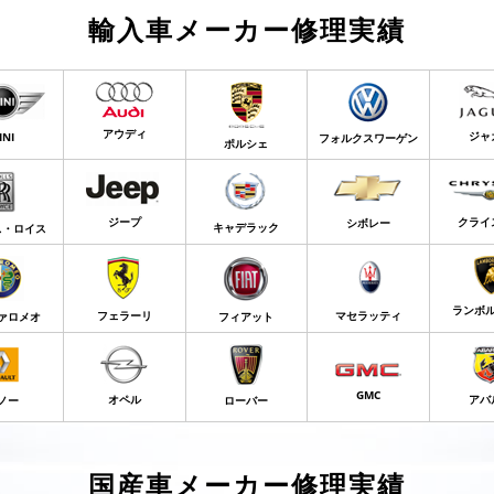
輸入車メーカー修理実績
アウディ
ジャ
INI
フォルクスワーゲン
ポルシェ
ジープ
クライ
シボレー
キャデラック
ス・ロイス
ランボ
フェラーリ
マセラッティ
ァロメオ
フィアット
GMC
オペル
アバ
ノー
ローバー
国産車メーカー修理実績