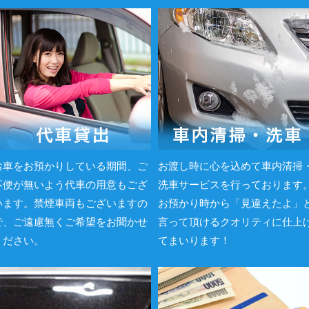
お車をお預かりしている期間、ご
お渡し時に心を込めて車内清掃
不便が無いよう代車の用意もござ
洗車サービスを行っております
います。禁煙車両もございますの
お預かり時から「見違えたよ」
で、ご遠慮無くご希望をお聞かせ
言って頂けるクオリティに仕上
ください。
てまいります！