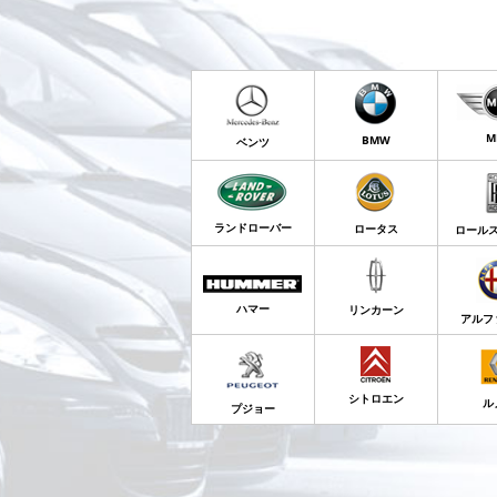
M
BMW
ベンツ
ランドローバー
ロータス
ロール
ハマー
リンカーン
アルフ
シトロエン
ル
プジョー