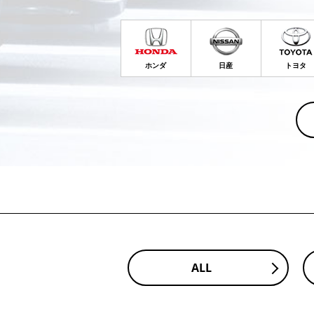
ホンダ
日産
トヨタ
ALL