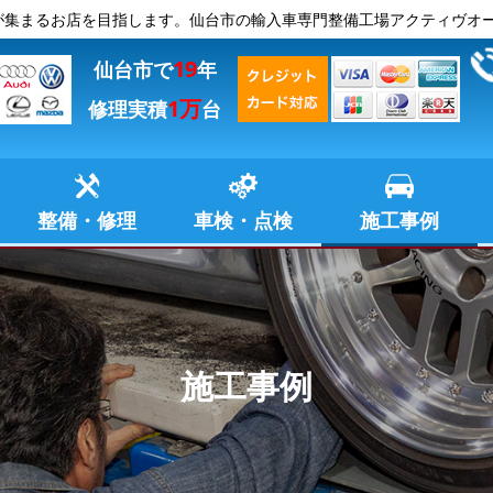
が集まるお店を目指します。仙台市の輸入車専門整備工場アクティヴオ
19
仙台市で
年
1万
修理実積
台
整備・修理
車検・点検
施工事例
施工事例