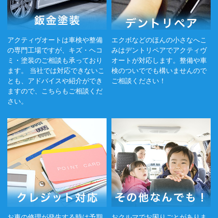
アクティヴオートは車検や整備
エクボなどのほんの小さなへこ
の専門工場ですが、キズ・ヘコ
みはデントリペアでアクティヴ
ミ・塗装のご相談も承っており
オートが対応します。整備や車
ます。 当社では対応できないこ
検のついででも構いませんので
とも、アドバイスや紹介ができ
ご相談ください！
ますので、こちらもご相談くだ
さい。
お車の修理が発生する時は予期
おクルマでお困りごとがありま