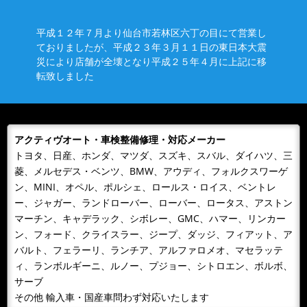
平成１２年７月より仙台市若林区六丁の目にて営業し
ておりましたが、平成２３年３月１１日の東日本大震
災により店舗が全壊となり平成２５年４月に上記に移
転致しました
アクティヴオート・車検整備修理・対応メーカー
トヨタ、日産、ホンダ、マツダ、スズキ、スバル、ダイハツ、三
菱、メルセデス・ベンツ、BMW、アウディ、フォルクスワーゲ
ン、MINI、オペル、ポルシェ、ロールス・ロイス、ベントレ
ー、ジャガー、ランドローバー、ローバー、ロータス、アストン
マーチン、キャデラック、シボレー、GMC、ハマー、リンカー
ン、フォード、クライスラー、ジープ、ダッジ、フィアット、ア
バルト、フェラーリ、ランチア、アルファロメオ、マセラッテ
ィ、ランボルギーニ、ルノー、プジョー、シトロエン、ボルボ、
サーブ
その他 輸入車・国産車問わず対応いたします