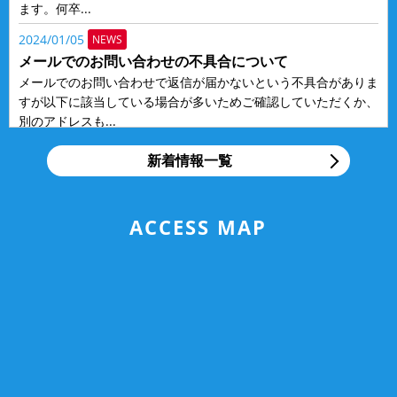
ます。何卒...
2024/01/05
NEWS
メールでのお問い合わせの不具合について
メールでのお問い合わせで返信が届かないという不具合がありま
すが以下に該当している場合が多いためご確認していただくか、
別のアドレスも...
2018/12/20
NEWS
新着情報一覧
タイヤ交換お急ぎください！
いつもお世話になっております。仙台市宮城野の国産車・輸入車
修理工場アクティヴオートです。季節も12月下旬に差し掛か
ACCESS MAP
り、年末が近づい...
2018/12/18
NEWS
アクティヴオートの輸入車整備車検修理専門サイトがオ
ープンしました。
平素は格別のご高配を賜り、厚く御礼申し上げます。この度、ア
クティヴオートの整備・車検・修理専門ウェブサイトを新規オー
プンいたしまし...