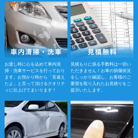
お渡し時に心を込めて車内清
見積もりに係る手数料は一切い
掃・洗車サービスを行っており
ただきません！お車の損傷状況
ます。お預かり時から「見違え
をしっかり確認し、お客様のご
たよ」と言って頂けるクオリテ
要望を取り入れたお見積りをご
ィに仕上げてまいります！
提示いたします。