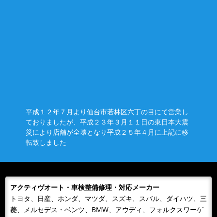
2018/12/18
NEWS
アクティヴオートの輸入車整備車検修理専門サイトがオ
ープンしました。
平素は格別のご高配を賜り、厚く御礼申し上げます。この度、ア
クティヴオートの整備・車検・修理専門ウェブサイトを新規オー
プンいたしまし...
平成１２年７月より仙台市若林区六丁の目にて営業し
ておりましたが、平成２３年３月１１日の東日本大震
災により店舗が全壊となり平成２５年４月に上記に移
転致しました
アクティヴオート・車検整備修理・対応メーカー
トヨタ、日産、ホンダ、マツダ、スズキ、スバル、ダイハツ、三
菱、メルセデス・ベンツ、BMW、アウディ、フォルクスワーゲ