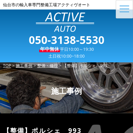
仙台市の輸入車専門整備工場アクティヴオート
toggl
navig
050-3138-5530
年中無休
平日10:00～19:30
土日祝10:00~18:00
TOP
>
施工事例
>
整備・修理
>
【整備】ポルシェ 993
施工事例
【整備】ポルシェ 993