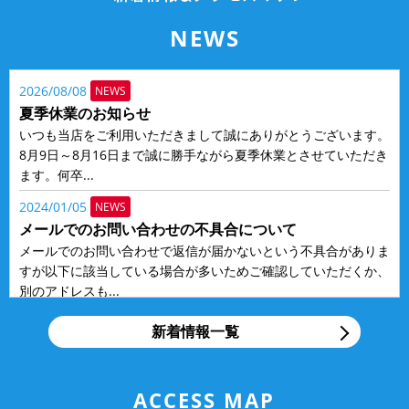
NEWS
2026/08/08
NEWS
夏季休業のお知らせ
いつも当店をご利用いただきまして誠にありがとうございます。
8月9日～8月16日まで誠に勝手ながら夏季休業とさせていただき
ます。何卒...
2024/01/05
NEWS
メールでのお問い合わせの不具合について
メールでのお問い合わせで返信が届かないという不具合がありま
すが以下に該当している場合が多いためご確認していただくか、
別のアドレスも...
2018/12/20
NEWS
新着情報一覧
タイヤ交換お急ぎください！
いつもお世話になっております。仙台市宮城野の国産車・輸入車
修理工場アクティヴオートです。季節も12月下旬に差し掛か
ACCESS MAP
り、年末が近づい...