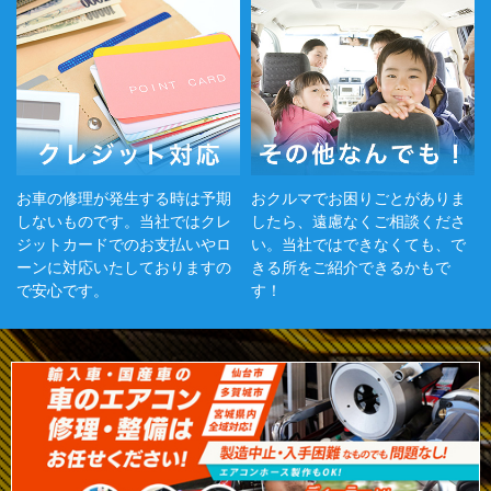
お車の修理が発生する時は予期
おクルマでお困りごとがありま
しないものです。当社ではクレ
したら、遠慮なくご相談くださ
ジットカードでのお支払いやロ
い。当社ではできなくても、で
ーンに対応いたしておりますの
きる所をご紹介できるかもで
で安心です。
す！