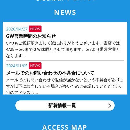
NEWS
2026/04/27
NEWS
GW営業時間のお知らせ
いつもご愛顧頂きまして誠にありがとうございます。当店では
4/28～5/6までＧＷ休暇とさせて頂きます。5/7より通常営業と
なります...
2024/01/05
NEWS
メールでのお問い合わせの不具合について
メールでのお問い合わせで返信が届かないという不具合がありま
すが以下に該当している場合が多いためご確認していただくか、
別のアドレスも...
2018/12/20
NEWS
新着情報一覧
タイヤ交換お急ぎください！
いつもお世話になっております。仙台市宮城野の国産車・輸入車
修理工場アクティヴオートです。季節も12月下旬に差し掛か
ACCESS MAP
り、年末が近づい...