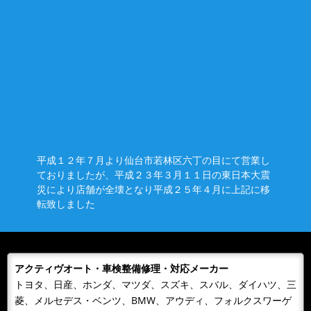
2018/12/18
NEWS
アクティヴオートの輸入車整備車検修理専門サイトがオ
ープンしました。
平素は格別のご高配を賜り、厚く御礼申し上げます。この度、ア
クティヴオートの整備・車検・修理専門ウェブサイトを新規オー
プンいたしまし...
平成１２年７月より仙台市若林区六丁の目にて営業し
ておりましたが、平成２３年３月１１日の東日本大震
災により店舗が全壊となり平成２５年４月に上記に移
転致しました
アクティヴオート・車検整備修理・対応メーカー
トヨタ、日産、ホンダ、マツダ、スズキ、スバル、ダイハツ、三
菱、メルセデス・ベンツ、BMW、アウディ、フォルクスワーゲ