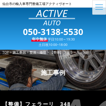
仙台市の輸入車専門整備工場アクティヴオート
toggl
navig
050-3138-5530
年中無休
平日10:00～19:30
土日祝10:00~18:00
TOP
>
施工事例
>
整備・修理
>
【整備】フェラーリ 348
施工事例
【整備】フェラーリ 348