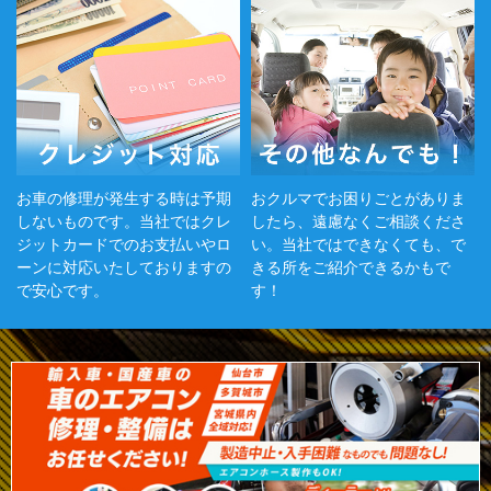
お車の修理が発生する時は予期
おクルマでお困りごとがありま
しないものです。当社ではクレ
したら、遠慮なくご相談くださ
ジットカードでのお支払いやロ
い。当社ではできなくても、で
ーンに対応いたしておりますの
きる所をご紹介できるかもで
で安心です。
す！